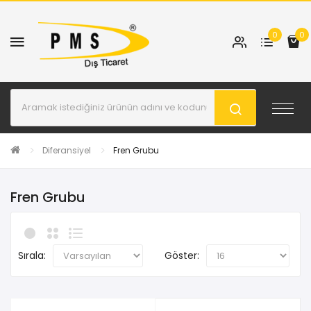
0
0
Diferansiyel
Fren Grubu
Fren Grubu
Sırala:
Göster: