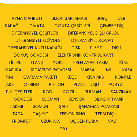
AYNA MAHRUTI
BIJON SAPLAMASI
BURÇ
CER
KAPAĞI
CİVATA
CONTA ÇEŞİTLERİ
ÇEMBER DİŞLİ
DİFERANSİYEL ÇEŞİTLERİ
DİFERANSİYEL DİŞLİ GRUBU
DİFERANSİYEL GÖVDESİ
DİFERANSİYEL KOVAN
DİFERANSİYEL KUTU KAPAĞI
DİSK
PLEYT
DİŞLİ
DÖNÜŞ GÖVDESİ
ELEKTRONIK KONTROL KARTI
FİLTRE
FLANŞ
YOKE
FREN AYAR TAKIMI
İĞNE
MASURA
İSTAVROZ GÖVDESİ
MAFSAL
MİL
KAFA
PİM
KAVRAMA PAKETİ
KEÇE
KISA AKS
KOMPLE
AKS
O-RING
PİSTON
PLANET DİŞLİ
PORYA
PUL ÇEŞİTLERİ
ROD
ROTİL
RULMAN
ŞANZIMAN
GÖVDESİ
SEGMAN
SENSÖR
SİLİNDİR TAMİR
TAKIMI
SOMUN
ŞAFT
ŞANZIMAN POMPASI
TAPA
TAŞIYICI
TEFLON RING
TEPSİ DİŞLİ
TROMPET
UZUN AKS
ÜÇGEN PLAKA
VALF
YAY